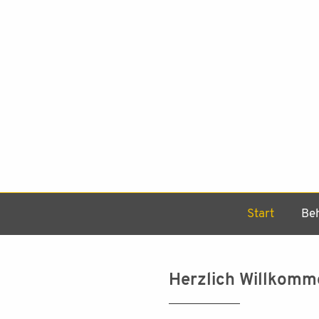
dr. lucienne hoffmann
Start
Be
Herzlich Willkomm